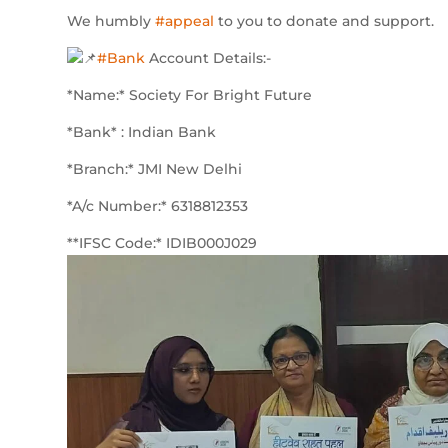
We humbly
#appeal
to you to donate and support.
#Bank
Account Details:-
*Name:* Society For Bright Future
*Bank* : Indian Bank
*Branch:* JMI New Delhi
*A/c Number:* 6318812353
**IFSC Code:* IDIB000J029