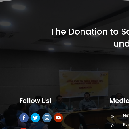
The Donation to Soc
und
Follow Us!
Medi
Ne
9
Ev
9