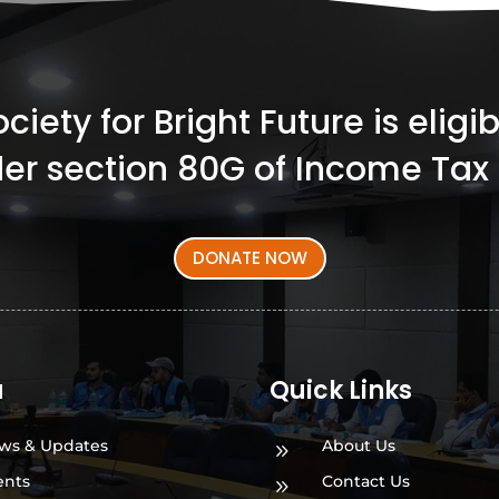
iety for Bright Future is elig
er section 80G of Income Tax 
DONATE NOW
a
Quick Links
ws & Updates
About Us
9
ents
Contact Us
9